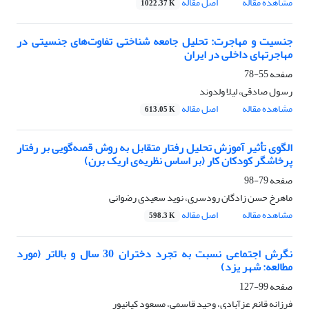
مشاهده مقاله
اصل مقاله
1022.37 K
جنسیت و مهاجرت: تحلیل جامعه‏ شناختی تفاوت‌های جنسیتی در
مهاجرت‏های داخلی در ایران
صفحه
55-78
رسول صادقی، لیلا ولدوند
مشاهده مقاله
اصل مقاله
613.05 K
الگوی تأثیر آموزش تحلیل رفتار متقابل به روش قصه‌گویی بر رفتار
پرخاشگر کودکان کار (بر اساس نظریه‌ی اریک برن)
صفحه
79-98
ماهرخ حسن زادگان رودسری، نوید سعیدی رضوانی
مشاهده مقاله
اصل مقاله
598.3 K
نگرش اجتماعی نسبت به تجرد دختران 30 سال و بالاتر (مورد
مطالعه: شهر یزد)
صفحه
99-127
فرزانه قانع عزآبادی، وحید قاسمی، مسعود کیانپور