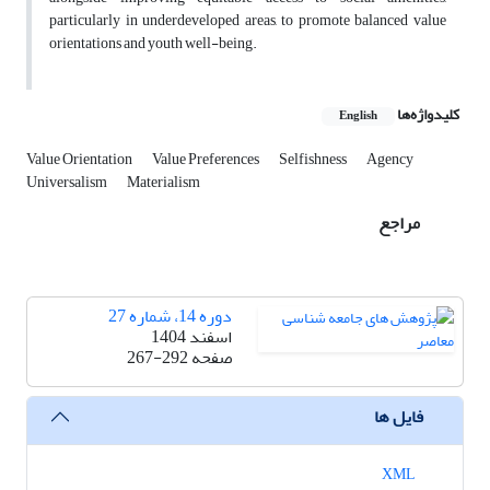
particularly in underdeveloped areas, to promote balanced value
orientations and youth well-being.
کلیدواژه‌ها
English
Value Orientation
Value Preferences
Selfishness
Agency
Universalism
Materialism
مراجع
دوره 14، شماره 27
اسفند 1404
صفحه
267-292
فایل ها
XML