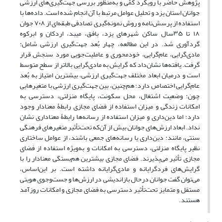
پژوهش حاضر با رویکرد کمّی و به‌منظور بررسی جهت‌گیری‌های ارزشی
جوانان استان یزد و تحلیل عوامل مرتبط با آن انجام شده است. داده‌ها با
استفاده از پرسش‌نامه و روش نمونه‌گیری تصادفی طبقه‌ای از ۷۰۸ جوان
۱۸ تا ۳۵سال ساکن شهرهای یزد، بافق، میبد، اردکان و ابرکوه
گردآوری شد. در این مطالعه، چهار بُعد جهت‌گیری ارزشی شامل:
مادی‌گرایی، عام‌گرایی، خودمحوری و عاملیت‌جویی مورد سنجش قرار
گرفت. یافته‌ها نشان‌داد که گرایش به مادی‌گرایی بالاتر از سطح متوسط
است و درمیان ابعاد مختلف جهت‌گیری ارزشی، بیشترین امتیاز به بُعد
عام‌گرایی اختصاص دارد؛ هم‌چنین، بین جهت‌گیری ارزشی با متغیرهایی
چون: وضعیت اشتغال، محل سکونت، پایگاه منزلتی، دسترسی به
امکانات زندگی و میزان استفاده از فضای مجازی رابطۀ معنادار وجود
دارد؛ اما دین‌داری و میزان استفاده از رسانه‌ها رابطۀ معناداری نشان
نداد. ابعاد ارزش‌های جوانان بیش از آن‌که تحت‌تأثیر متغیرهای فرهنگی
سنتی، مانند: دین‌داری یا رسانه‌های جمعی باشند، از عوامل ساختاری
نظیر پایگاه منزلتی، دسترسی به امکانات و به‌ویژه استفاده از فضای
مجازی تأثیر می‌پذیرند. فضای مجازی بیشترین هم‌بستگی معنادار را با
گرایش‌های فردگرایانه و مادی‌گرایانه داشته است. بر این‌اساس،
می‌توان گفت جوانان درحال بازاندیشی در ارزش‌ها و جست‌و‌جوی هویتی
مستقل و متمایز تحت‌تأثیر دسترسی به فضای مجازی و امکانات روزآمد
هستند.