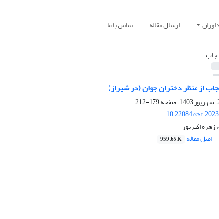
اوران
ارسال مقاله
تماس با ما
جاب
اب از منظر دختران جوان (در شیراز)
179-212
10.22084/csr.202
 زهره اکبرپور
اصل مقاله
959.65 K