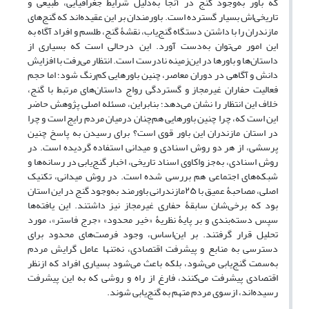
که باور به‌وجود گنج در آنجا به‌دلیل شرایط جغرافیایی، طبیعی و
تاریخی‌اش بسیار گسترده است. باورمندان بر این عقیده‌اند که گنج‌های
مازندران را با داشتن دستگاه گنج‌یاب، نقشۀ گنج، طلسم و افراد آگاه به
این امور می‌توان به‌دست آورد. این درحالی است که بسیاری از
داستان‌ها و باورها در این‌زمینه نادرست است. انتظار می‌رفت با افزایش
دانش و آگاهی در دوران معاصر، چنین باورهایی کم‌رنگ شود؛ اما حجم
فعالیت حفاران غیرمجاز و گستردگی رواج داستان‌های مرتبط با گنج،
خلاف این انتظار را نشان می‌دهد؛ بنابراین، مسئله اصلی پژوهش حاضر
این است که، چرا چنین باورهایی هم‌چنان درمیان مردم رایج است و چرا
در استان مازندران این باور قوی است؟ برای رسیدن به پاسخ چنین
پرسشی، از هر دو روش اسنادی و میدانی استفاده گردیده است. در
روش اسنادی، به‌جز واکاوی اسناد تاریخی، اخبار گنج‌یابی در رسانه‌ها و
شبکه‌های اجتماعی هم بررسی شده است. در روش میدانی، تکنیک
اصلی، مصاحبۀ عمیق با ۲۵مازندرانی باورمند به‌وجود گنج در این استان
بود که برخی‌شان سابقۀ حفاری غیرمجاز نیز داشتند. این یافته‌ها
سپس دسته‌بندی و بر پایۀ نظریۀ «خیر محدود» «جرج فاستر»، مورد
تحلیل قرار گرفتند. بر این‌اساس، وجود فرصت‌های محدود برای
دسترسی به منابع و پیشرفت اقتصادی، نه‌تنها عامل گرایش مردم
به‌سمت گنج‌یابی می‌شود، بلکه باعث می‌شود بسیاری افراد که ازنظر
اقتصادی پیشرفت می‌کنند، فارغ از راه و روشی که به این پیشرفت
رسیده‌اند، ازسوی مردم متهم به گنج‌یابی شوند.