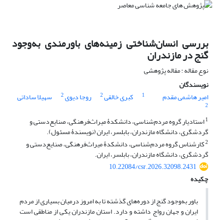
بررسی انسان‌شناختی زمینه‌های باورمندی به‌وجود
گنج در مازندران
نوع مقاله : مقاله پژوهشی
نویسندگان
2
2
1
امیر هاشمی مقدم
کبری خالقی
روجا دیوی
سهیلا ساداتی
2
1
استادیار گروه مردم‌شناسی، دانشکدۀ میراث‌فرهنگی، صنایع‌دستی و
گردشگری، دانشگاه مازندران، بابلسر، ایران (نویسندۀ مسئول).
2
کارشناس گروه مردم‌شناسی، دانشکدۀ میراث‌فرهنگی، صنایع‌دستی و
گردشگری، دانشگاه مازندران، بابلسر، ایران.
10.22084/csr.2026.32098.2431
چکیده
باور به‌وجود گنج از دوره‌های گذشته تا به امروز درمیان بسیاری از مردم
ایران و جهان رواج داشته و دارد. استان مازندران یکی از مناطقی است