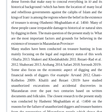
dense forests that make easy to conceal everything in it) and its
historical background (which has been the location of many local
and rebellious governments against the caliphs of Islam and the
kings of Iran), is among the regions where the belief in the existence
of treasure is strong (Hashemi-Moghaddam et al., 1404). Many of
these people cause irreparable damage to historical or natural sites
by digging in them. The main question of the present study is: What
are the most important factors and grounds for believing in the
existence of treasure in Mazandaran Province?
Many studies have been conducted on treasure hunting in Iran,
mainly focusing on the legal and regulatory status of this work
(Shafia, 2013; Shakeri and Khodabakhshi, 2011; Rezaei-Rad et al.,
2012; Shahorani, 2013; Arzhang, 2014; Safaei, 2018; Soroush, 2019).
Some also focus on the economic aspect of digging and the
financial needs of diggers (for example: Arvand, 2012; Ghani-
Kolheloo, 2009). Khalili and Rezaei (2019) have studied
unauthorized excavations and accidental discoveries in
Mazandaran over the past two centuries based on written
documents and folk tales. The closest research to the present study
was conducted by Hashemi Moghaddam et al. (1404) on the
reasons for the failure of unauthorized diggers and treasure hunters
from the perspective of Mazandaran people, which shows that