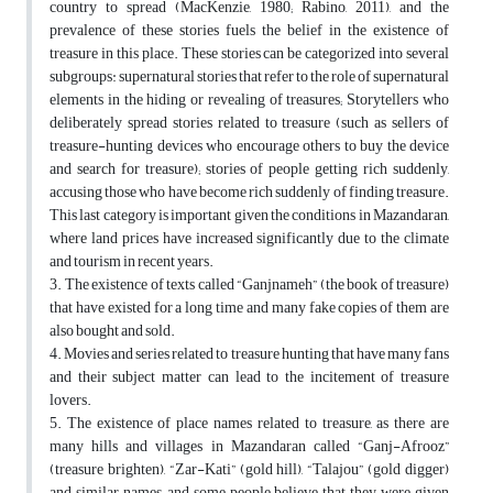
country to spread (MacKenzie, 1980; Rabino, 2011), and the
prevalence of these stories fuels the belief in the existence of
treasure in this place. These stories can be categorized into several
subgroups: supernatural stories that refer to the role of supernatural
elements in the hiding or revealing of treasures; Storytellers who
deliberately spread stories related to treasure (such as sellers of
treasure-hunting devices who encourage others to buy the device
and search for treasure); stories of people getting rich suddenly,
accusing those who have become rich suddenly of finding treasure.
This last category is important given the conditions in Mazandaran,
where land prices have increased significantly due to the climate
and tourism in recent years.
3. The existence of texts called “Ganjnameh” (the book of treasure)
that have existed for a long time and many fake copies of them are
also bought and sold.
4. Movies and series related to treasure hunting that have many fans
and their subject matter can lead to the incitement of treasure
lovers.
5. The existence of place names related to treasure, as there are
many hills and villages in Mazandaran called “Ganj-Afrooz”
(treasure brighten), “Zar-Kati” (gold hill), “Talajou” (gold digger)
and similar names, and some people believe that they were given