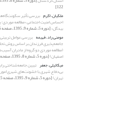
استان کردستان
122]
ملکیان، اکرم
بررسی تأثیر سکونت‌گاه‌‌ه
احساس امنیت اجتماعی «مطالعه موردی: یح
بیدگل»
[دوره 5، شماره 9، 1395، صفحه 75-89]
مومنی راد، فهیمه
بررسی عوامل تربیتی م
جامعه‌پذیری فرزندان بر اساس روش تح
(مطالعه موردی دو گروه از مادران آسیب‌
اصفهان)
[دوره 5، شماره 8، 1395، صفحه 47-67]
میکائیلی، جعفر
تبیین جامعه‌شناختی را
بی‌دفاع شهری با خشونت‌های شهری(مورد
تهران)
[دوره 5، شماره 9، 1395، صفحه 125-154]