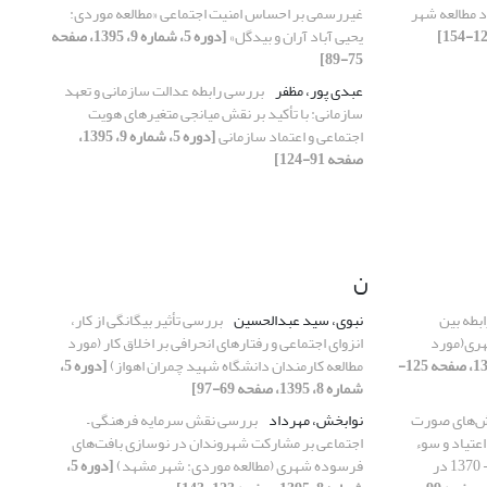
 مطالعه شهر
غیررسمی ‌بر احساس امنیت اجتماعی «مطالعه موردی:
یحیی آباد آران و بیدگل»
[دوره 5، شماره 9، 1395، صفحه
75-89]
عبدی پور، مظفر
بررسی رابطه عدالت سازمانی و تعهد
سازمانی: با تأکید بر نقش میانجی متغیرهای هویت
اجتماعی و اعتماد سازمانی
[دوره 5، شماره 9، 1395،
صفحه 91-124]
ن
بطه بین
نبوی، سید عبدالحسین
بررسی تأثیر بیگانگی از کار،
هری(مورد
انزوای اجتماعی و رفتارهای انحرافی بر اخلاق کار (مورد
[دوره 5، شماره 9، 1395، صفحه 125-
مطالعه کارمندان دانشگاه شهید چمران اهواز)
[دوره 5،
شماره 8، 1395، صفحه 69-97]
ش‌های صورت
نوابخش، مهرداد
بررسی نقش سرمایه فرهنگی –
اعتیاد و سوء
اجتماعی بر مشارکت شهروندان در نوسازی بافت‌های
مصرف مواد مخدر در فاصله زمانی 1392- 1370 در
فرسوده شهری (مطالعه موردی: شهر مشهد)
[دوره 5،