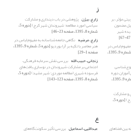
ز
یتی مؤثر، بر
زارع، بیژن
پژوهشی در باب دینداری و مشارکت
لیل مضمون
سیاسی (مورد مطالعه: شهروندان شهر کرج)
[دوره 5،
دیده شهر
شماره 8، 1395، صفحه 23-46]
زارع، مرضیه
نگاهی جامعه‌شناسانه به مفهوم لباس در
مفهوم لباس در
هنر معاصر با تکیه بر آرا بوردیو
[دوره 5، شماره 9، 1395،
[دوره 5، شماره 9، 1395،
صفحه 1-29]
زنجانی، حبیب الله
بررسی نقش سرمایه فرهنگی –
یوع‌شناسی
اجتماعی بر مشارکت شهروندان در نوسازی بافت‌های
‌آموزان دوره
فرسوده شهری (مطالعه موردی: شهر مشهد)
[دوره 5،
[دوره 5، شماره 9، 1395،
شماره 8، 1395، صفحه 123-143]
 و مشارکت
رج)
[دوره 5،
ع
ه بین فضاهای
عبداللهی، اسماعیل
بررسی تأثیر سکونت‌گاه‌‌های