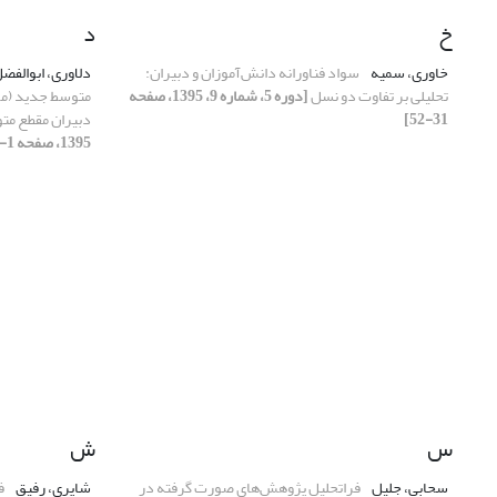
خ
د
خاوری، سمیه
سواد فناورانه دانش‌آموزان و دبیران:
دلاوری، ابوالفض
تحلیلی بر تفاوت دو نسل
[دوره 5، شماره 9، 1395، صفحه
متوسط جدید (مو
31-52]
دبیران مقطع م
1395، صفحه 1-21]
س
ش
سحابی، جلیل
فراتحلیل پژوهش‌های صورت گرفته در
شاپری، رفیق
ف