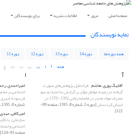
صفحه اصلی
مرور
اطلاعات نشریه
برای نویسندگان
د
نمایه نویسندگان
همه دوره ها
دوره 14
دوره 13
دوره 12
دوره 11
همه
آ
ا
ب
پ
ت
ث
ج
آ
ا
آقابیگ پوری، هاشم
فراتحلیل پژوهش‌های صورت
امیراحمدی، رحم
گرفته در زمینه عوامل مؤثر بر گرایش به اعتیاد و سوء
اجتماعی بر مشا
مصرف مواد مخدر در فاصله زمانی 1392- 1370 در
فرسوده شهری (
استان کردستان
[دوره 5، شماره 8، 1395، صفحه 99-
شماره 8، 1395، صفحه 123-143]
122]
امیرکافی، مهدی
سازمانی: با تأک
اجتماعی و اعتما
صفحه 91-124]