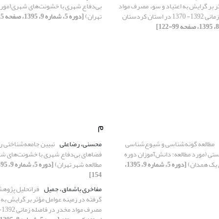
ر بر گرایش به اعتیاد و سوء مصرف مواد
بی‌دفاع شهری با خشونت‌های شهری(مورد
ستان کردستان
تهران)
[دوره 5، شماره 9، 1395، صفحه 125-154]
م
مطالعه گونه‌شناسی و شیوع‌شناسی
محسنی، رضاعلی
تبیین جامعه‌شناختی را
ستی (مورد مطالعه: دانش‌آموزان دوره
فضاهای بی‌دفاع شهری با خشونت‌های ش
 یک همدان)
[دوره 5، شماره 9، 1395،
مطالعه شهر تهران)
154]
مفاخری باشماق، جمیل
فراتحلیل پژوه
گرفته در زمینه عوامل مؤثر بر گرایش به 