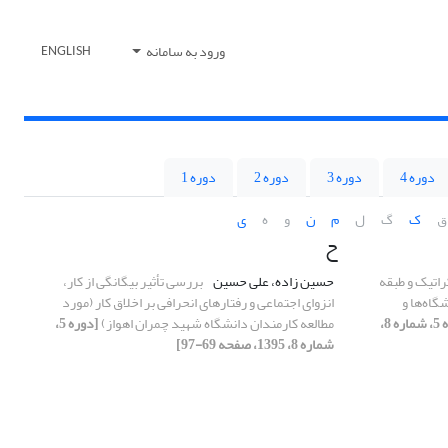
ورود به سامانه
ENGLISH
دوره 4
دوره 3
دوره 2
دوره 1
ق
ک
گ
ل
م
ن
و
ه
ی
ح
تیک و طبقه
حسین زاده، علی حسین
بررسی تأثیر بیگانگی از کار،
اه‌ها و
انزوای اجتماعی و رفتارهای انحرافی بر اخلاق کار (مورد
[دوره 5، شماره 8،
مطالعه کارمندان دانشگاه شهید چمران اهواز)
[دوره 5،
شماره 8، 1395، صفحه 69-97]