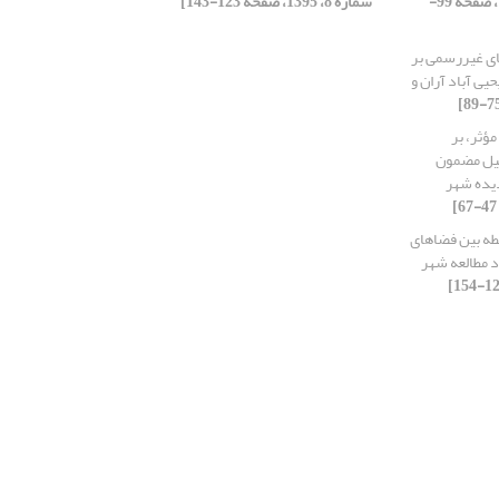
[دوره 5، شماره 8، 1395، صفحه 99-
شماره 8، 1395، صفحه 123-143]
ای غیررسمی ‌بر
یی آباد آران و
ؤثر، بر
لیل مضمون
دیده شهر
بطه بین فضاهای
 مطالعه شهر