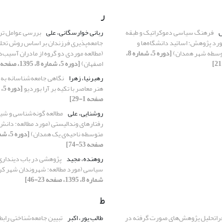
ر
ل
فرهنگ سیاسی دموکراتیک و طبقه
ربانی خوارسگانی، علی
بررسی عوامل ترب
رد پژوهش: اساتید دانشگاه‌ها و
جامعه‌پذیری فرزندان بر اساس روش تح
توسطه شهر همدان)
[دوره 5، شماره 8،
(مطالعه موردی دو گروه از مادران آسیب‌
اصفهان)
[دوره 5، شماره 8، 1395، صفحه 47-67]
رهبرنیا، زهرا
نگاهی جامعه‌شناسانه به 
هنر معاصر با تکیه بر آرا بوردیو
صفحه 1-29]
روشنایی، علی
مطالعه گونه‌شناسی و ش
رفتارهای وندالیستی (مورد مطالعه: دانش
متوسطه ناحیه‌ی یک همدان)
صفحه 53-74]
روهنده، مجید
پژوهشی در باب دینداری
سیاسی (مورد مطالعه: شهروندان شهر ک
شماره 8، 1395، صفحه 23-46]
ط
راتحلیل پژوهش‌های صورت گرفته در
طالب پور، اکبر
تبیین جامعه‌شناختی رابط