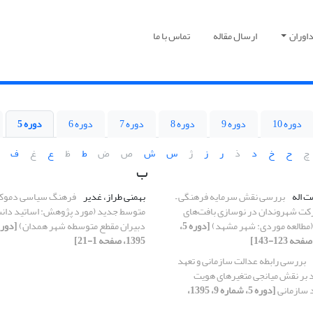
اوران
ارسال مقاله
تماس با ما
دوره 10
دوره 9
دوره 8
دوره 7
دوره 6
دوره 5
چ
ح
خ
د
ذ
ر
ز
ژ
س
ش
ص
ض
ط
ظ
ع
غ
ف
ب
ت اله
بررسی نقش سرمایه فرهنگی –
بهمنی طراز، غدیر
فرهنگ سیاسی دموکرا
رکت شهروندان در نوسازی بافت‌های
متوسط جدید (مورد پژوهش: اساتید دانشگ
مطالعه موردی: شهر مشهد)
[دوره 5،
دبیران مقطع متوسطه شهر همدان)
1395، صفحه 1-21]
بررسی رابطه عدالت سازمانی و تعهد
ید بر نقش میانجی متغیرهای هویت
د سازمانی
[دوره 5، شماره 9، 1395،