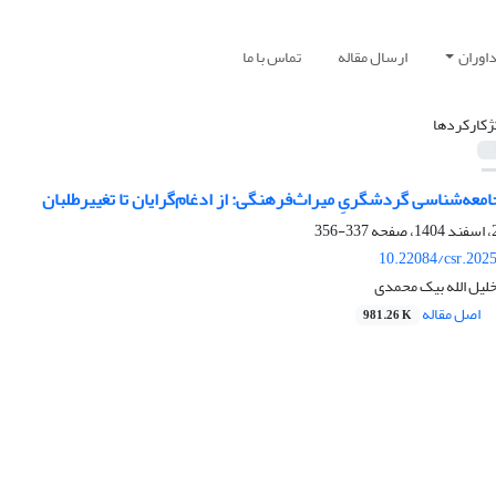
اوران
ارسال مقاله
تماس با ما
ژکارکردها
معه‌شناسی گردشگریِ میراث‌‌فرهنگی: از ادغام‌گرایان تا تغییرطلبان
337-356
10.22084/csr.202
یل الله بیک محمدی
اصل مقاله
981.26 K