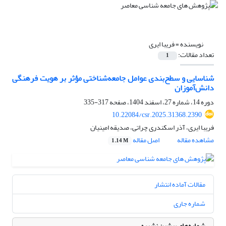
نویسنده =
فریبا ایری
تعداد مقالات:
1
شناسایی و سطح‌بندی عوامل جامعه‌شناختی مؤثر بر هویت فرهنگی
دانش‌آموزان
دوره 14، شماره 27، اسفند 1404، صفحه
317-335
10.22084/csr.2025.31368.2390
فریبا ایری، آذر اسکندری چراتی، صدیقه امینیان
مشاهده مقاله
اصل مقاله
1.14 M
مقالات آماده انتشار
شماره جاری
شماره‌های پیشین نشریه