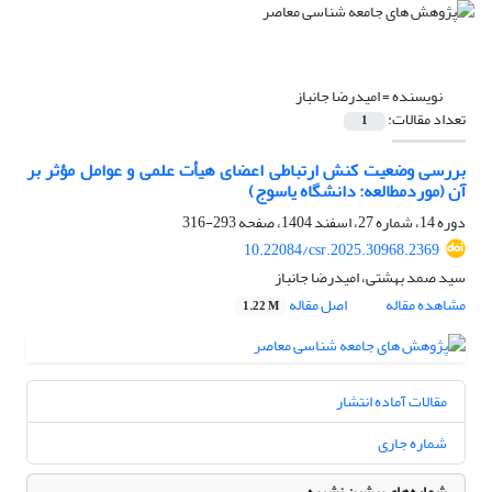
نویسنده =
امیدرضا جانباز
تعداد مقالات:
1
بررسی وضعیت کنش ارتباطی اعضای هیأت‌ علمی و عوامل مؤثر بر
آن (موردمطالعه: دانشگاه یاسوج)
دوره 14، شماره 27، اسفند 1404، صفحه
293-316
10.22084/csr.2025.30968.2369
سید صمد بهشتی، امیدرضا جانباز
مشاهده مقاله
اصل مقاله
1.22 M
مقالات آماده انتشار
شماره جاری
شماره‌های پیشین نشریه